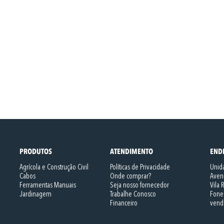
PRODUTOS
ATENDIMENTO
END
Agrícola e Construção Civil
Políticas de Privacidade
Unida
Cabos
Onde comprar?
Aveni
Ferramentas Manuais
Seja nosso fornecedor
Vila 
Jardinagem
Trabalhe Conosco
Fone
Financeiro
vend