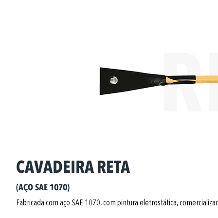
R
CAVADEIRA RETA
(AÇO SAE 1070)
Fabricada com aço SAE 1070, com pintura eletrostática,
c
omercializa