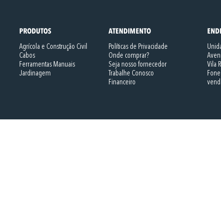
PRODUTOS
ATENDIMENTO
END
Agrícola e Construção Civil
Políticas de Privacidade
Unida
Cabos
Onde comprar?
Aveni
Ferramentas Manuais
Seja nosso fornecedor
Vila 
Jardinagem
Trabalhe Conosco
Fone
Financeiro
vend
Copyright © - Todos Direitos reservados para Ramada Ferramentas