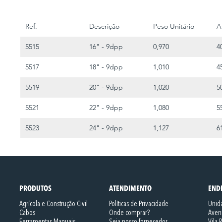
Ref.
Descrição
Peso Unitário
A
5515
16" - 9dpp
0,970
4
5517
18" - 9dpp
1,010
4
5519
20" - 9dpp
1,020
5
5521
22" - 9dpp
1,080
5
5523
24" - 9dpp
1,127
6
PRODUTOS
ATENDIMENTO
END
Agrícola e Construção Civil
Políticas de Privacidade
Unida
Cabos
Onde comprar?
Aveni