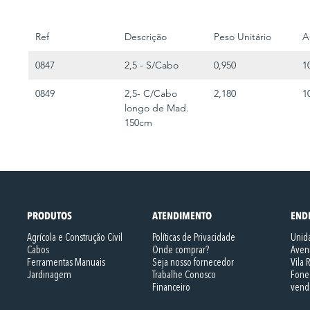
Ref
Descrição
Peso Unitário
A
0847
2,5 - S/Cabo
0,950
1
0849
2,5- C/Cabo 
2,180
1
longo de Mad. 
150cm
PRODUTOS
ATENDIMENTO
END
Agrícola e Construção Civil
Políticas de Privacidade
Unida
Cabos
Onde comprar?
Aveni
Ferramentas Manuais
Seja nosso fornecedor
Vila 
Jardinagem
Trabalhe Conosco
Fone
Financeiro
vend