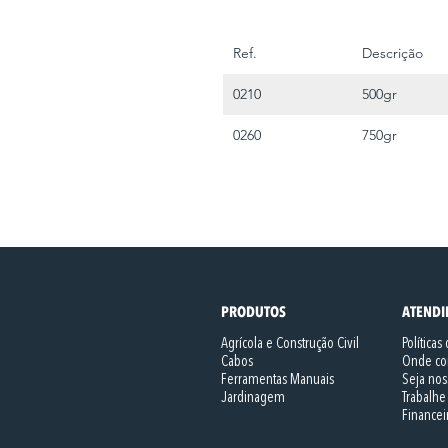
Ref.
Descrição
0210
500gr
0260
750gr
PRODUTOS
ATEND
Agrícola e Construção Civil
Políticas
Cabos
Onde co
Ferramentas Manuais
Seja nos
Jardinagem
Trabalhe
Financei