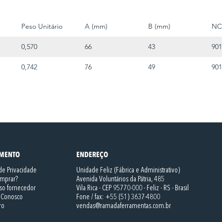
Peso Unitário
A (mm)
B (mm)
N
0,570
66
43
901
0,742
76
49
901
IMENTO
ENDEREÇO
 de Privacidade
Unidade Feliz (Fábrica e Administrativo)
mprar?
Avenida Voluntários da Pátria, 485
so fornecedor
Vila Rica - CEP 95770-000 -
Feliz - RS - Brasil
 Conosco
Fone / fax: +55 (51) 3637-4800
ro
vendas@ramadaferramentas.com.br